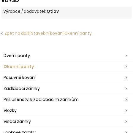
VD+SD
Výrobce / dodavatel:
Otlav
Zpět na další Stavební kování Okenní panty
Dveřní panty
Okenní panty
Posuvné kování
Zadlabací zámky
Příslušenství k zadlabacím zámkům
Vložky
Visací zámky
Lankové zámky