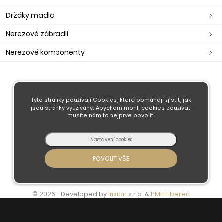
Držáky madla
Nerezové zábradlí
Nerezové komponenty
O nás
Obchodní podmínky
Tyto stránky používají Cookies, které pomáhají zjistit, jak
jsou stránky využívány. Abychom mohli cookies používat,
Doprava a platba
musíte nám to nejprve povolit.
Kontaktujte nás
© 2026 - Developed by
Insion
s.r.o. &
PMH
Liberec