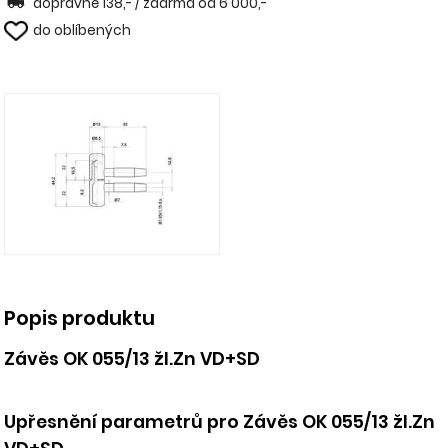
dopravné 138,- / zdarma od 6 000,-
do oblíbených
Popis produktu
Závěs OK 055/13 žl.Zn VD+SD
Upřesnění parametrů pro Závěs OK 055/13 žl.Zn