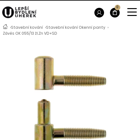
0
›
Stavební kování
›
Stavební kování Okenní panty
›
Závěs OK 055/13 žl.Zn VD+SD