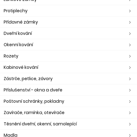
Protiplechy
Přídavné zámky
Dveřní kování
Okenní kování
Rozety
Kabinové kování
Zástrče, petlice, závory
Příslušenství - okna a dveře
Poštovní schránky, pokladny
Zavírače, ramínka, otevírače
Těsnění dveřní, okenní, samolepící
Madla