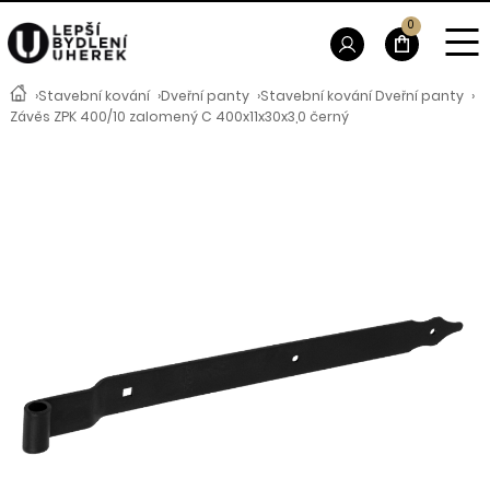
0
›
Stavební kování
›
Dveřní panty
›
Stavební kování Dveřní panty
›
Závěs ZPK 400/10 zalomený C 400x11x30x3,0 černý