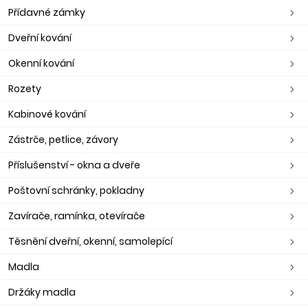
Přídavné zámky
Dveřní kování
Okenní kování
Rozety
Kabinové kování
Zástrče, petlice, závory
Příslušenství - okna a dveře
Poštovní schránky, pokladny
Zavírače, ramínka, otevírače
Těsnění dveřní, okenní, samolepící
Madla
Držáky madla