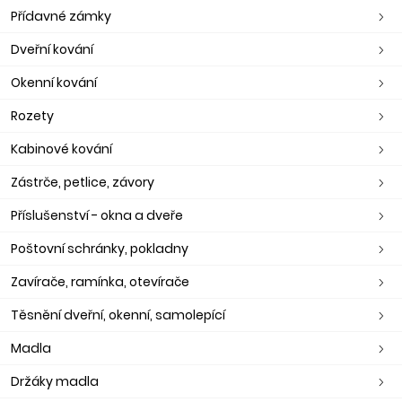
Přídavné zámky
Dveřní kování
Okenní kování
Rozety
Kabinové kování
Zástrče, petlice, závory
Příslušenství - okna a dveře
Poštovní schránky, pokladny
Zavírače, ramínka, otevírače
Těsnění dveřní, okenní, samolepící
Madla
Držáky madla