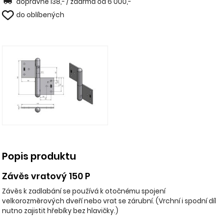
dopravné 138,- / zdarma od 6 000,-
do oblíbených
Popis produktu
Závěs vratový 150 P
Závěs k zadlabání se používá k otočnému spojení
velkorozměrových dveří nebo vrat se zárubní. (Vrchní i spodní díl
nutno zajistit hřebíky bez hlavičky.)