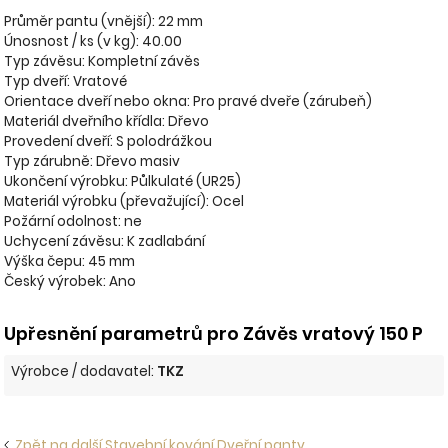
Průměr pantu (vnější): 22 mm
Únosnost / ks (v kg): 40.00
Typ závěsu: Kompletní závěs
Typ dveří: Vratové
Orientace dveří nebo okna: Pro pravé dveře (zárubeň)
Materiál dveřního křídla: Dřevo
Provedení dveří: S polodrážkou
Typ zárubně: Dřevo masiv
Ukončení výrobku: Půlkulaté (UR25)
Materiál výrobku (převažující): Ocel
Požární odolnost: ne
Uchycení závěsu: K zadlabání
Výška čepu: 45 mm
Český výrobek: Ano
Upřesnění parametrů pro Závěs vratový 150 P
Výrobce / dodavatel:
TKZ
Zpět na další Stavební kování Dveřní panty