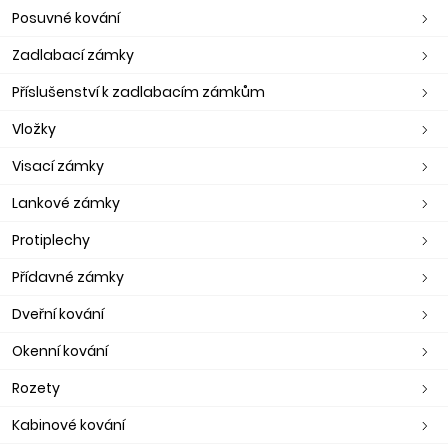
Posuvné kování
Zadlabací zámky
Příslušenství k zadlabacím zámkům
Vložky
Visací zámky
Lankové zámky
Protiplechy
Přídavné zámky
Dveřní kování
Okenní kování
Rozety
Kabinové kování