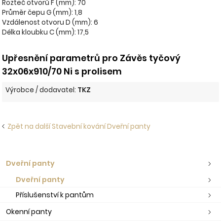
Rozteč otvorů F (mm): 70
Průměr čepu G (mm): 1,8
Vzdálenost otvoru D (mm): 6
Délka kloubku C (mm): 17,5
Upřesnění parametrů pro Závěs tyčový
32x06x910/70 Ni s prolisem
Výrobce / dodavatel:
TKZ
Zpět na další Stavební kování Dveřní panty
Dveřní panty
Dveřní panty
Příslušenství k pantům
Okenní panty