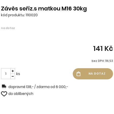
Závěs seřiz.s matkou M16 30kg
kód produktu: 1110020
na dotaz
141 Kč
bez DPH: 116,53
ks
dopravné 138,- / zdarma od 6 000,-
do oblíbených