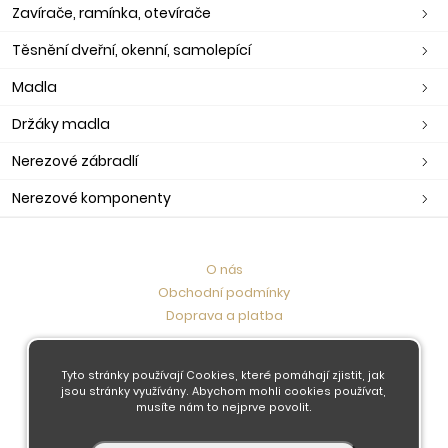
Zavírače, ramínka, otevírače
Těsnění dveřní, okenní, samolepící
Madla
Držáky madla
Nerezové zábradlí
Nerezové komponenty
O nás
Obchodní podmínky
Doprava a platba
Kontaktujte nás
Tyto stránky používají Cookies, které pomáhají zjistit, jak
jsou stránky využívány. Abychom mohli cookies používat,
musíte nám to nejprve povolit.