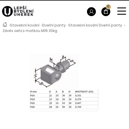
0
›
Stavební kování
›
Dveřní panty
›
Stavební kování Dveřní panty
›
Závěs seřiz.s matkou M16 30kg