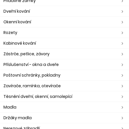
Přídavné zámky
Dveřní kování
Okenní kování
Rozety
Kabinové kování
Zástrče, petlice, závory
Příslušenství - okna a dveře
Poštovní schránky, pokladny
Zavírače, ramínka, otevírače
Těsnění dveřní, okenní, samolepící
Madla
Držáky madla
Nerezové zábradlí