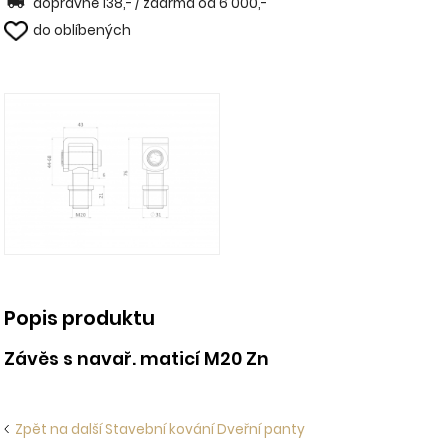
dopravné 138,- / zdarma od 6 000,-
do oblíbených
Popis produktu
Závěs s navař. maticí M20 Zn
Zpět na další Stavební kování Dveřní panty