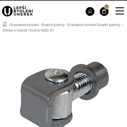
0
›
Stavební kování
›
Dveřní panty
›
Stavební kování Dveřní panty
›
Závěs s navař. maticí M20 Zn