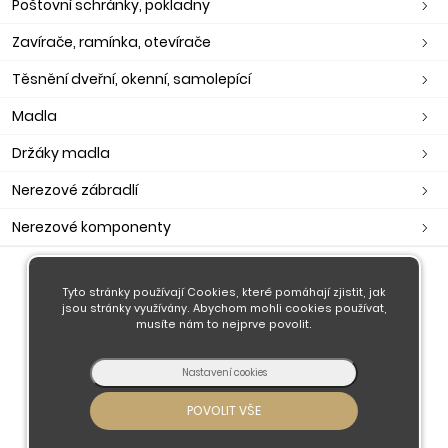
Poštovní schránky, pokladny
Zavírače, ramínka, otevírače
Těsnění dveřní, okenní, samolepící
Madla
Držáky madla
Nerezové zábradlí
Nerezové komponenty
Tyto stránky používají Cookies, které pomáhají zjistit, jak
O nás
jsou stránky využívány. Abychom mohli cookies používat,
Obchodní podmínky
musíte nám to nejprve povolit.
Doprava a platba
Kontaktujte nás