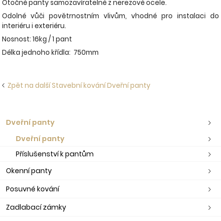
Otočné panty samozavíratelné z nerezové ocele.
Odolné vůči povětrnostním vlivům, vhodné pro instalaci do
interiéru i exteriéru.
Nosnost: 16kg / 1 pant
Délka jednoho křídla: 750mm
Zpět na další Stavební kování Dveřní panty
Dveřní panty
Dveřní panty
Příslušenství k pantům
Okenní panty
Posuvné kování
Zadlabací zámky