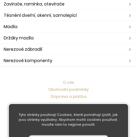
Zavírače, ramínka, otevírače
Těsnění dveřní, okenní, samolepící
Madla
Držáky madla
Nerezové zábradlí
Nerezové komponenty
O nás
Obchodní podmínky
Doprava a platba
Kontaktujte nás
Tyto stránky používají Cookies, které pomáhají zjistit, jak
jsou stránky využívány. Abychom mohli cookies používat,
musíte nám to nejprve povolit.