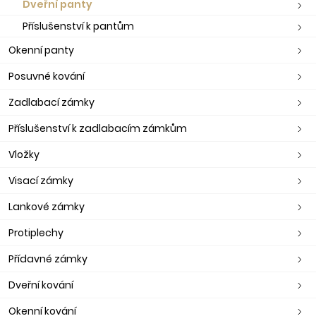
Dveřní panty
Příslušenství k pantům
Okenní panty
Posuvné kování
Zadlabací zámky
Příslušenství k zadlabacím zámkům
Vložky
Visací zámky
Lankové zámky
Protiplechy
Přídavné zámky
Dveřní kování
Okenní kování