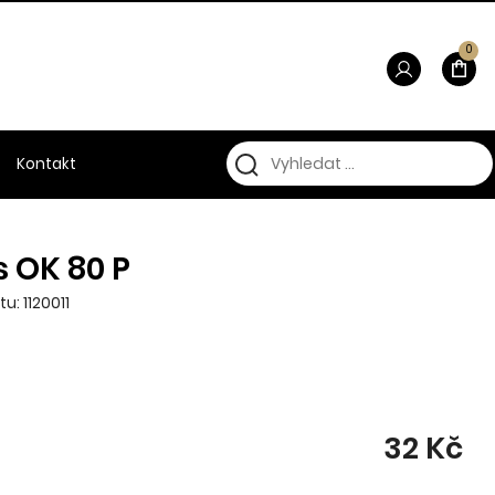
0
Kontakt
 OK 80 P
u: 1120011
32 Kč