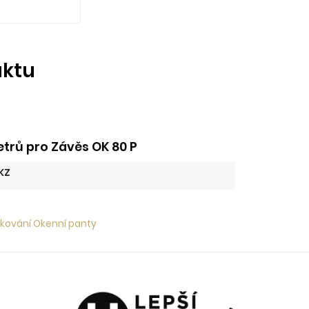
uktu
trů pro Závěs OK 80 P
KZ
 kování Okenní panty