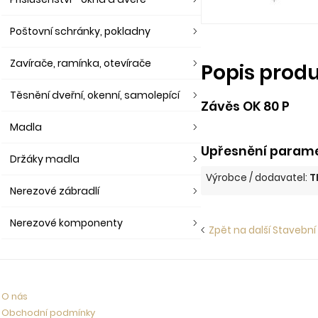
Poštovní schránky, pokladny
Zavírače, ramínka, otevírače
Popis prod
Těsnění dveřní, okenní, samolepící
Závěs OK 80 P
Madla
Upřesnění parame
Držáky madla
Výrobce / dodavatel:
T
Nerezové zábradlí
Nerezové komponenty
Zpět na další Stavební
O nás
Obchodní podmínky