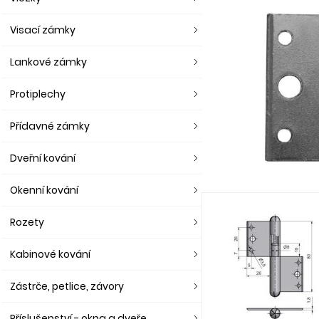
Visací zámky
Lankové zámky
Protiplechy
Přídavné zámky
Dveřní kování
Okenní kování
Rozety
Kabinové kování
Zástrče, petlice, závory
Příslušenství - okna a dveře