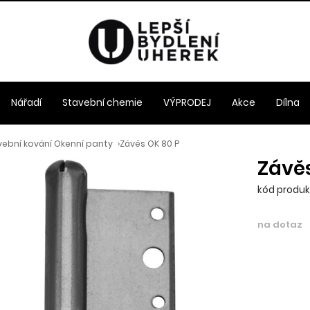
Nářadí
Stavební chemie
VÝPRODEJ
Akce
Dílna
vební kování Okenní panty
›
Závěs OK 80 P
Závěs
kód produkt
na dotaz