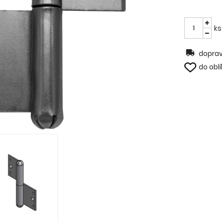
ks
doprav
do obl