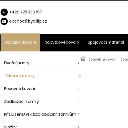
+420 725 330 197
obchod
b
ydlilip.cz
Stavební kování
Nábytkové kování
Spojovací materiál
›
Stavební kování
›
Sta
Dveřní panty
Okenní panty
Posuvné kování
Zadlabací zámky
Příslušenství k zadlabacím zámkům
Vložky