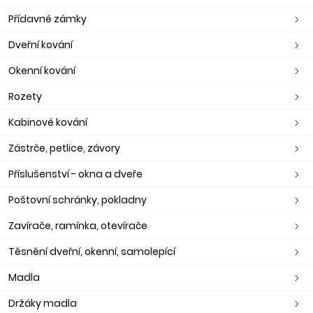
Přídavné zámky
Dveřní kování
Okenní kování
Rozety
Kabinové kování
Zástrče, petlice, závory
Příslušenství - okna a dveře
Poštovní schránky, pokladny
Zavírače, ramínka, otevírače
Těsnění dveřní, okenní, samolepící
Madla
Držáky madla