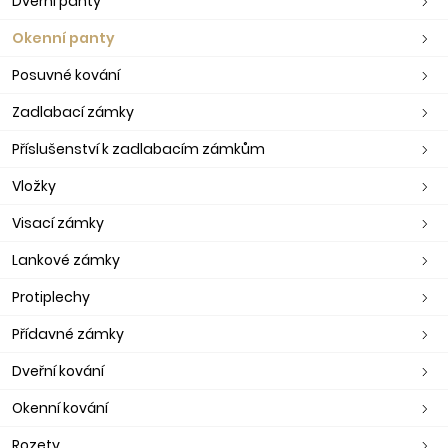
Dveřní panty
Okenní panty
Posuvné kování
Zadlabací zámky
Příslušenství k zadlabacím zámkům
Vložky
Visací zámky
Lankové zámky
Protiplechy
Přídavné zámky
Dveřní kování
Okenní kování
Rozety