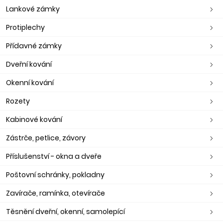
Lankové zámky
Protiplechy
Přídavné zámky
Dveřní kování
Okenní kování
Rozety
Kabinové kování
Zástrče, petlice, závory
Příslušenství - okna a dveře
Poštovní schránky, pokladny
Zavírače, ramínka, otevírače
Těsnění dveřní, okenní, samolepící