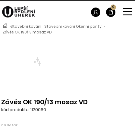
0
›
Stavební kování
›
Stavební kování Okenní panty
›
Závěs OK 190/13 mosaz VD
Závěs OK 190/13 mosaz VD
kód produktu: 1120060
na dotaz