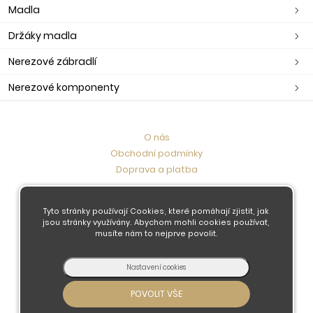
Madla
Držáky madla
Nerezové zábradlí
Nerezové komponenty
O nás
Obchodní podmínky
Doprava a platba
Kontaktujte nás
Tyto stránky používají Cookies, které pomáhají zjistit, jak
jsou stránky využívány. Abychom mohli cookies používat,
musíte nám to nejprve povolit.
© 2026 - Developed by
Insion
s.r.o. &
PMH
Liberec