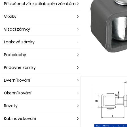
Příslušenství k zadlabacím zámkům
Vložky
Visací zámky
Lankové zámky
Protiplechy
Přídavné zámky
Dveřní kování
Okenní kování
Rozety
Kabinové kování