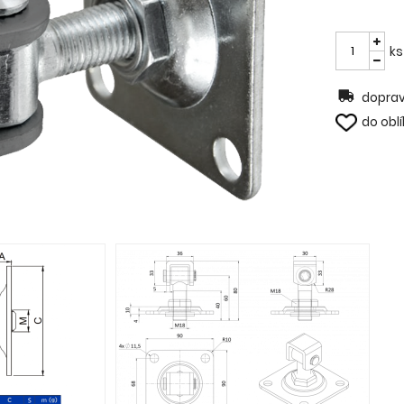
ks
doprav
do obl