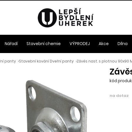
Nářadí
Stavební chemie
VÝPRODEJ
Akce
Dílna
řní panty
›
Stavební kování Dveřní panty
›
Závěs nast. s plotnou 90x90 
Závěs
kód produkt
na dotaz