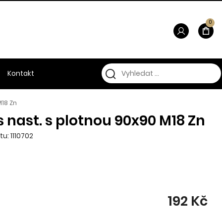
0
Kontakt
M18 Zn
 nast. s plotnou 90x90 M18 Zn
u: 1110702
192 Kč