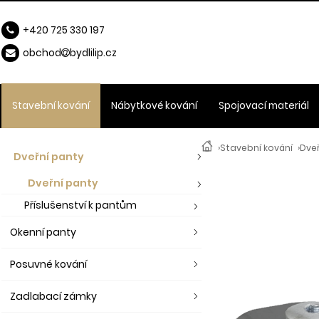
+420 725 330 197
obchod
b
ydlilip.cz
Stavební kování
Nábytkové kování
Spojovací materiál
›
Stavební kování
›
Dve
Dveřní panty
Dveřní panty
Příslušenství k pantům
Okenní panty
Posuvné kování
Zadlabací zámky