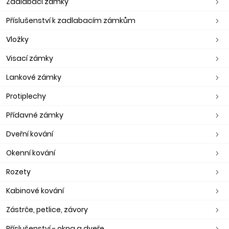
Zadlabací zámky
Příslušenství k zadlabacím zámkům
Vložky
Visací zámky
Lankové zámky
Protiplechy
Přídavné zámky
Dveřní kování
Okenní kování
Rozety
Kabinové kování
Zástrče, petlice, závory
Příslušenství - okna a dveře