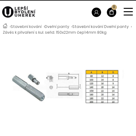
0
›
Stavební kování
›
Dveřní panty
›
Stavební kování Dveřní panty
›
Závěs k přivaření s kul. seřid. 150x22mm čep14mm 80kg