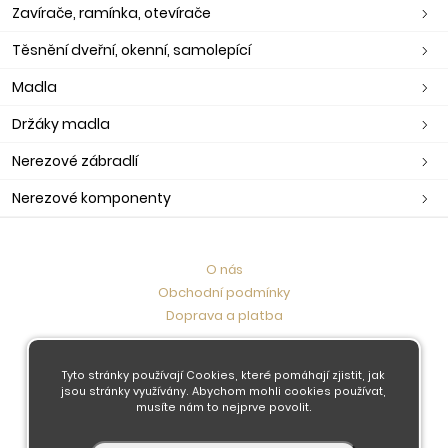
Zavírače, ramínka, otevírače
Těsnění dveřní, okenní, samolepící
Madla
Držáky madla
Nerezové zábradlí
Nerezové komponenty
O nás
Obchodní podmínky
Doprava a platba
Kontaktujte nás
Tyto stránky používají Cookies, které pomáhají zjistit, jak
jsou stránky využívány. Abychom mohli cookies používat,
musíte nám to nejprve povolit.