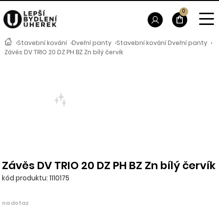
0
›
Stavební kování
›
Dveřní panty
›
Stavební kování Dveřní panty
›
Závěs DV TRIO 20 DZ PH BZ Zn bílý červík
Závěs DV TRIO 20 DZ PH BZ Zn bílý červík
kód produktu: 1110175
na dotaz