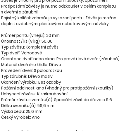
Závěs je vhodný pro protipožární zkoušky. Upozornění:
Protipožární závěsy je nutno odzkoušet v celém kompletu
s dveřmi a zárubní!
Pojistný kolíček zabraňuje vysazení pantu. Závěs je možno
doplnit ozdobnými plastovými nebo kovovými návleky.
Průměr pantu (vnější): 20 mm
Únosnost / ks (v kg): 50.00
Typ závěsu: Kompletní závěs
Typ dveří: Vchodové
Orientace dveří nebo okna: Pro pravé i levé dveře (zárubeň)
Materiál dveřního křídla: Dřevo
Provedení dveří: S polodrážkou
Typ zárubně: Dřevo masiv
Ukončení výrobku: Bez ozdoby
Požární odolnost: ano (vhodný pro protipožární zkoušky)
Uchycení závěsu: K zašroubování
Průměr závitu svorníku(ů): Speciální závit do dřeva o 9.6
Délka svorníku(ů): 56,6 mm
Výška čepu: 25,6 mm
Český výrobek: Ano