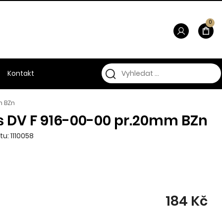
0
Kontakt
m BZn
s DV F 916-00-00 pr.20mm BZn
u: 1110058
184 Kč