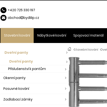
+420 725 330 197
obchod
b
ydlilip.cz
Stavební kování
Nábytkové kování
Spojovací materiál
›
Stavební kování
›
Dve
Dveřní panty
Dveřní panty
Příslušenství k pantům
Okenní panty
Posuvné kování
Zadlabací zámky