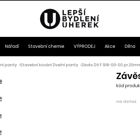
Nářadí
Stavební chemie
VÝPRODEJ
Akce
Dílna
řní panty
›
Stavební kování Dveřní panty
›
Závěs DV F 916-00-00 pr.20m
Závě
kód produkt
na dotaz