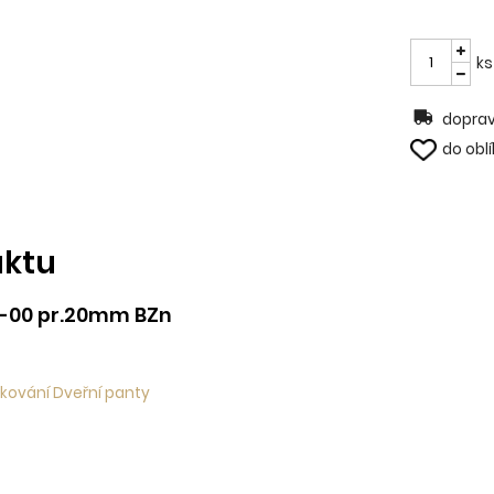
ks
doprav
do obl
uktu
0-00 pr.20mm BZn
 kování Dveřní panty