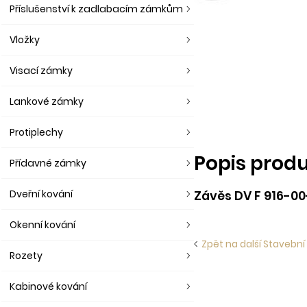
Příslušenství k zadlabacím zámkům
Vložky
Visací zámky
Lankové zámky
Protiplechy
Popis prod
Přídavné zámky
Dveřní kování
Závěs DV F 916-0
Okenní kování
Zpět na další Stavební
Rozety
Kabinové kování