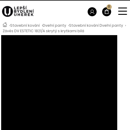
0
›
Stavební kování
›
Dveřní panty
›
Stavební kování Dveřní panty
›
Závěs DV ESTETIC 1821/A skrytý s krytkami bílá