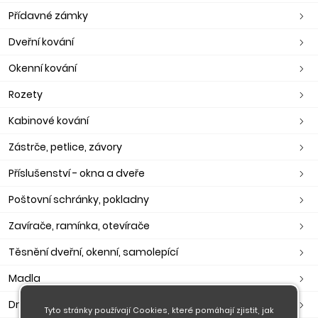
Přídavné zámky
Dveřní kování
Okenní kování
Rozety
Kabinové kování
Zástrče, petlice, závory
Příslušenství - okna a dveře
Poštovní schránky, pokladny
Zavírače, ramínka, otevírače
Těsnění dveřní, okenní, samolepící
Madla
Držáky madla
Tyto stránky používají Cookies, které pomáhají zjistit, jak