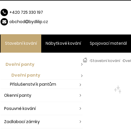
+420 725 330 197
obchod
b
ydlilip.cz
Stavební kování
Nábytkové kování
Spojovací materiál
›
Stavební kování
›
Dve
Dveřní panty
Dveřní panty
Příslušenství k pantům
Okenní panty
Posuvné kování
Zadlabací zámky