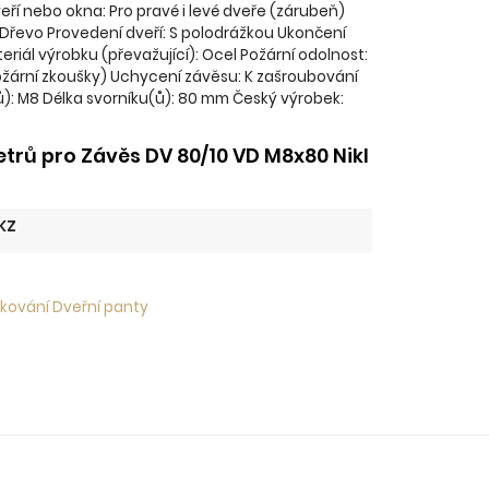
eří nebo okna: Pro pravé i levé dveře (zárubeň)
: Dřevo Provedení dveří: S polodrážkou Ukončení
riál výrobku (převažující): Ocel Požární odolnost:
žární zkoušky) Uchycení závěsu: K zašroubování
ů): M8 Délka svorníku(ů): 80 mm Český výrobek:
rů pro Závěs DV 80/10 VD M8x80 Nikl
KZ
 kování Dveřní panty