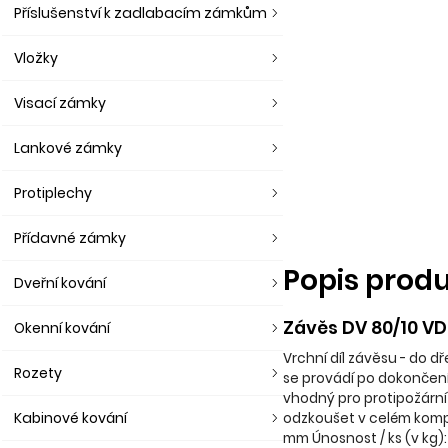
Příslušenství k zadlabacím zámkům
Vložky
Visací zámky
Lankové zámky
Protiplechy
Přídavné zámky
Popis prod
Dveřní kování
Závěs DV 80/10 VD
Okenní kování
Vrchní díl závěsu - do d
Rozety
se provádí po dokončení
vhodný pro protipožární
Kabinové kování
odzkoušet v celém kompl
mm Únosnost / ks (v kg):