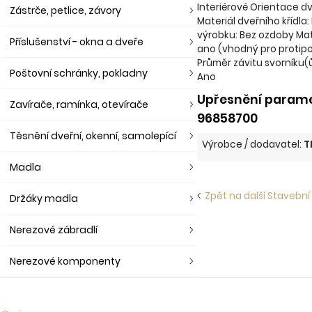
Interiérové Orientace dv
Zástrče, petlice, závory
Materiál dveřního křídla
výrobku: Bez ozdoby Mate
Příslušenství - okna a dveře
ano (vhodný pro protipo
Průměr závitu svorníku(
Poštovní schránky, pokladny
Ano
Upřesnění paramet
Zavírače, ramínka, otevírače
96858700
Těsnění dveřní, okenní, samolepící
Výrobce / dodavatel:
T
Madla
Zpět na další Stavební
Držáky madla
Nerezové zábradlí
Nerezové komponenty