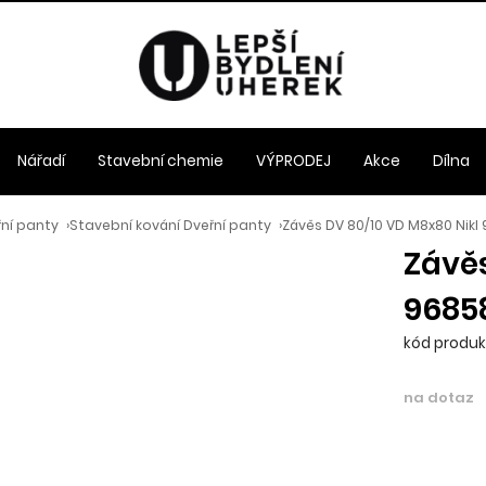
Nářadí
Stavební chemie
VÝPRODEJ
Akce
Dílna
řní panty
›
Stavební kování Dveřní panty
›
Závěs DV 80/10 VD M8x80 Nik
Závěs
9685
kód produkt
na dotaz