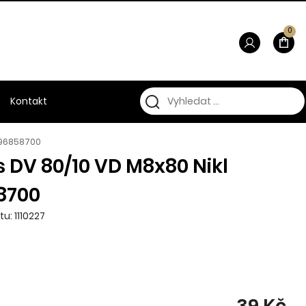
0
Kontakt
l 96858700
 DV 80/10 VD M8x80 Nikl
8700
u: 1110227
39 Kč