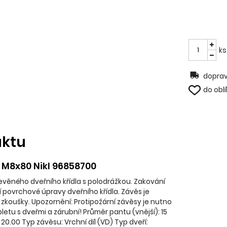
ks
doprav
do obl
uktu
 M8x80 Nikl 96858700
řevěného dveřního křídla s polodrážkou. Zakování
 povrchové úpravy dveřního křídla. Závěs je
 zkoušky. Upozornění: Protipožární závěsy je nutno
etu s dveřmi a zárubní! Průměr pantu (vnější): 15
 20.00 Typ závěsu: Vrchní díl (VD) Typ dveří: