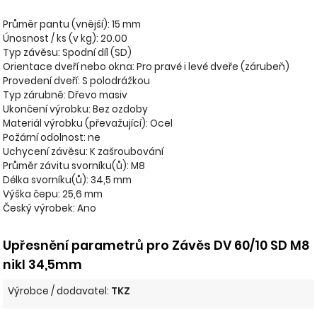
Průměr pantu (vnější): 15 mm
Únosnost / ks (v kg): 20.00
Typ závěsu: Spodní díl (SD)
Orientace dveří nebo okna: Pro pravé i levé dveře (zárubeň)
Provedení dveří: S polodrážkou
Typ zárubně: Dřevo masiv
Ukončení výrobku: Bez ozdoby
Materiál výrobku (převažující): Ocel
Požární odolnost: ne
Uchycení závěsu: K zašroubování
Průměr závitu svorníku(ů): M8
Délka svorníku(ů): 34,5 mm
Výška čepu: 25,6 mm
Český výrobek: Ano
Upřesnění parametrů pro Závěs DV 60/10 SD M8
nikl 34,5mm
Výrobce / dodavatel:
TKZ