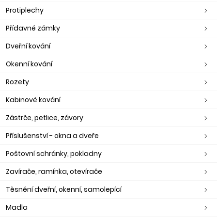
Protiplechy
Přídavné zámky
Dveřní kování
Okenní kování
Rozety
Kabinové kování
Zástrče, petlice, závory
Příslušenství - okna a dveře
Poštovní schránky, pokladny
Zavírače, ramínka, otevírače
Těsnění dveřní, okenní, samolepící
Madla