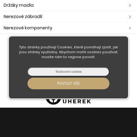
Držáky madla
Nerezové zábradlí
Nerezové komponenty
Tyto stránky používají Cookies, které pomáhají zjistit, jak
O nás
jsou stránky využívány. Abychom mohli cookies používat,
Obchodní podmínky
musíte nám to nejprve povolit.
Doprava a platba
Kontaktujte nás
© 2026 - Developed by
Insion
s.r.o. &
PMH
Liberec