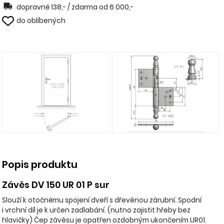
dopravné 138,- / zdarma od 6 000,-
do oblíbených
Popis produktu
Závěs DV 150 UR 01 P sur
Slouží k otočnému spojení dveří s dřevěnou zárubní. Spodní
i vrchní díl je k určen zadlabání. (nutno zajistit hřeby bez
hlavičky) Čep závěsu je opatřen ozdobným ukončením UR01.