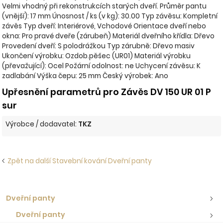
Velmi vhodný při rekonstrukcích starých dveří. Průměr pantu
(vnější): 17 mm Únosnost / ks (v kg): 30.00 Typ závěsu: Kompletní
závěs Typ dveří: Interiérové, Vchodové Orientace dveří nebo
okna: Pro pravé dveře (zárubeň) Materiál dveřního křídla: Dřevo
Provedení dveří: S polodrážkou Typ zárubně: Dřevo masiv
Ukončení výrobku: Ozdob.pěšec (UR01) Materiál výrobku
(převažující): Ocel Požární odolnost: ne Uchycení závěsu: K
zadlabání Výška čepu: 25 mm Český výrobek: Ano
Upřesnění parametrů pro Závěs DV 150 UR 01 P
sur
Výrobce / dodavatel:
TKZ
Zpět na další Stavební kování Dveřní panty
Dveřní panty
Dveřní panty