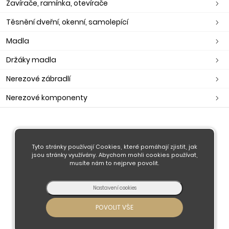
Zavírače, ramínka, otevírače
Těsnění dveřní, okenní, samolepící
Madla
Držáky madla
Nerezové zábradlí
Nerezové komponenty
O nás
Obchodní podmínky
Tyto stránky používají Cookies, které pomáhají zjistit, jak
jsou stránky využívány. Abychom mohli cookies používat,
Doprava a platba
musíte nám to nejprve povolit.
Kontaktujte nás