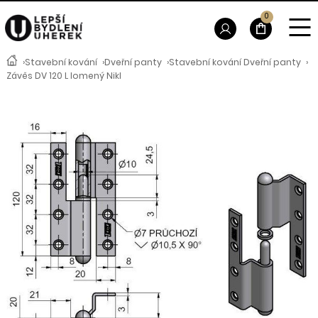
0
›
Stavební kování
›
Dveřní panty
›
Stavební kování Dveřní panty
›
Závěs DV 120 L lomený Nikl