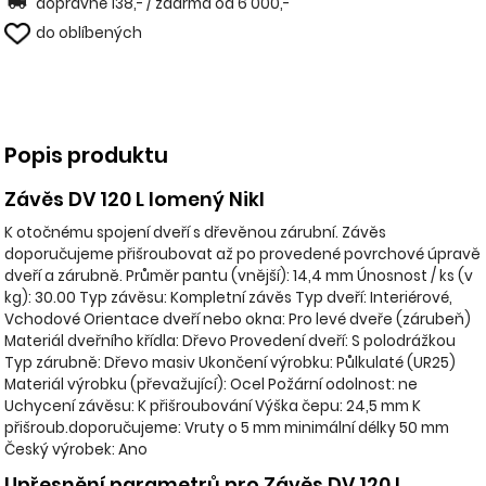
dopravné 138,- / zdarma od 6 000,-
do oblíbených
Popis produktu
Závěs DV 120 L lomený Nikl
K otočnému spojení dveří s dřevěnou zárubní. Závěs
doporučujeme přišroubovat až po provedené povrchové úpravě
dveří a zárubně. Průměr pantu (vnější): 14,4 mm Únosnost / ks (v
kg): 30.00 Typ závěsu: Kompletní závěs Typ dveří: Interiérové,
Vchodové Orientace dveří nebo okna: Pro levé dveře (zárubeň)
Materiál dveřního křídla: Dřevo Provedení dveří: S polodrážkou
Typ zárubně: Dřevo masiv Ukončení výrobku: Půlkulaté (UR25)
Materiál výrobku (převažující): Ocel Požární odolnost: ne
Uchycení závěsu: K přišroubování Výška čepu: 24,5 mm K
přišroub.doporučujeme: Vruty o 5 mm minimální délky 50 mm
Český výrobek: Ano
Upřesnění parametrů pro Závěs DV 120 L