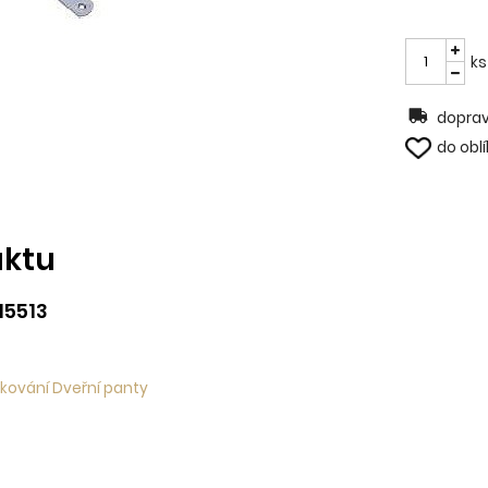
ks
doprav
do obl
uktu
15513
 kování Dveřní panty