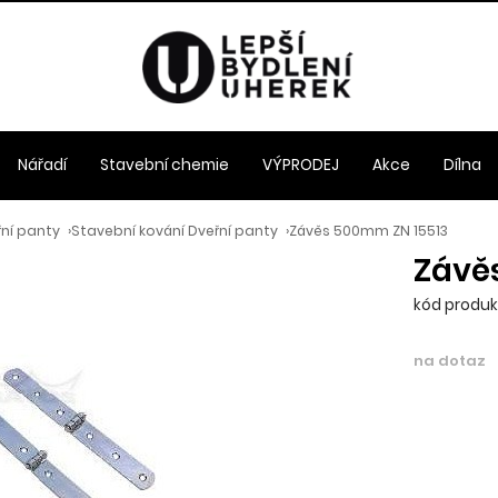
Nářadí
Stavební chemie
VÝPRODEJ
Akce
Dílna
řní panty
›
Stavební kování Dveřní panty
›
Závěs 500mm ZN 15513
Závě
kód produkt
na dotaz