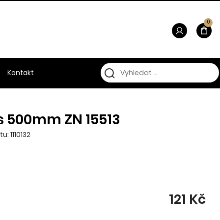
0
Kontakt
s 500mm ZN 15513
u: 1110132
121 Kč