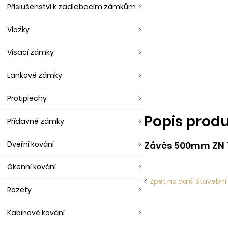
Příslušenství k zadlabacím zámkům
Vložky
Visací zámky
Lankové zámky
Protiplechy
Popis prod
Přídavné zámky
Dveřní kování
Závěs 500mm ZN 
Okenní kování
Zpět na další Stavební
Rozety
Kabinové kování