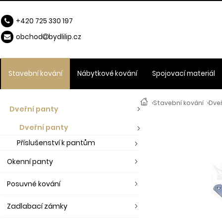
+420 725 330 197
obchod
b
ydlilip.cz
Stavební kování
Nábytkové kování
Spojovací materiál
›
Stavební kování
›
Dve
Dveřní panty
Dveřní panty
Příslušenství k pantům
Okenní panty
Posuvné kování
Zadlabací zámky