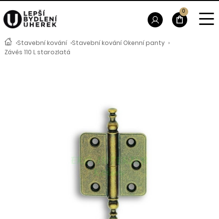
0
›
Stavební kování
›
Stavební kování Okenní panty
›
Závěs 110 L starozlatá