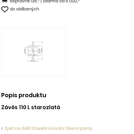
dopravné 138,- / zdarma od 6 000,-
do oblíbených
Popis produktu
Závěs 110 L starozlatá
Zpět na další Stavební kování Okenní panty