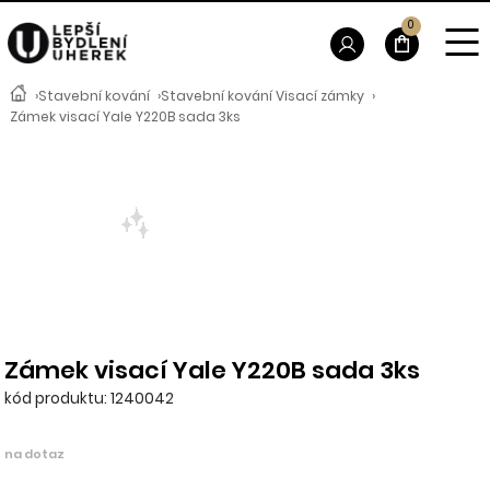
0
›
Stavební kování
›
Stavební kování Visací zámky
›
Zámek visací Yale Y220B sada 3ks
Zámek visací Yale Y220B sada 3ks
kód produktu: 1240042
na dotaz