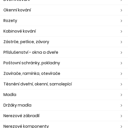
Okenní kování
Rozety
Kabinové kování
Zástrče, petlice, závory
Příslušenství - okna a dveře
Poštovní schránky, pokladny
Zavírače, ramínka, otevírače
Těsnění dveřní, okenní, samolepící
Madla
Držáky madla
Nerezové zábradlí
Nerezové komponenty