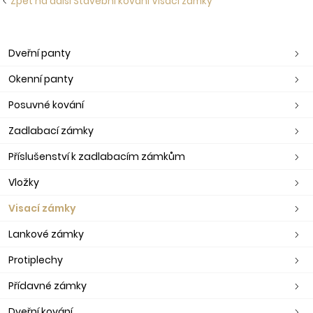
Zpět na další Stavební kování Visací zámky
Dveřní panty
Okenní panty
Posuvné kování
Zadlabací zámky
Příslušenství k zadlabacím zámkům
Vložky
Visací zámky
Lankové zámky
Protiplechy
Přídavné zámky
Dveřní kování