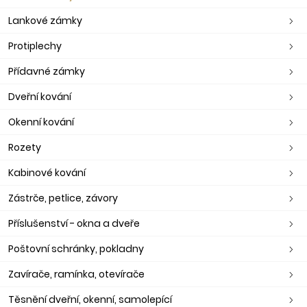
Lankové zámky
Protiplechy
Přídavné zámky
Dveřní kování
Okenní kování
Rozety
Kabinové kování
Zástrče, petlice, závory
Příslušenství - okna a dveře
Poštovní schránky, pokladny
Zavírače, ramínka, otevírače
Těsnění dveřní, okenní, samolepící