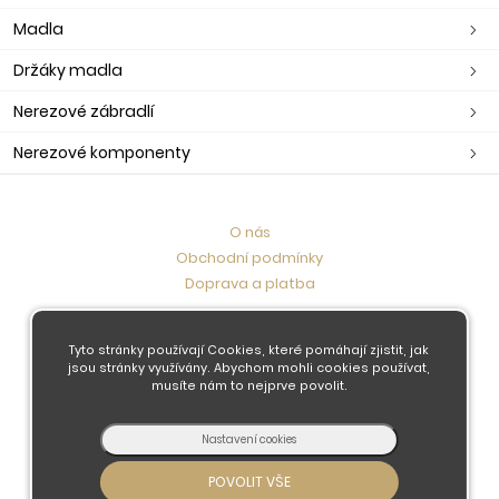
Madla
Držáky madla
Nerezové zábradlí
Nerezové komponenty
O nás
Obchodní podmínky
Doprava a platba
Kontaktujte nás
Tyto stránky používají Cookies, které pomáhají zjistit, jak
jsou stránky využívány. Abychom mohli cookies používat,
musíte nám to nejprve povolit.
© 2026 - Developed by
Insion
s.r.o. &
PMH
Liberec