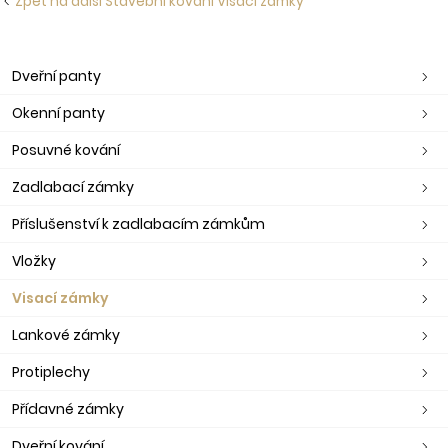
Zpět na další Stavební kování Visací zámky
Dveřní panty
Okenní panty
Posuvné kování
Zadlabací zámky
Příslušenství k zadlabacím zámkům
Vložky
Visací zámky
Lankové zámky
Protiplechy
Přídavné zámky
Dveřní kování