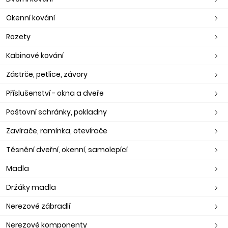
Okenní kování
Rozety
Kabinové kování
Zástrče, petlice, závory
Příslušenství - okna a dveře
Poštovní schránky, pokladny
Zavírače, ramínka, otevírače
Těsnění dveřní, okenní, samolepící
Madla
Držáky madla
Nerezové zábradlí
Nerezové komponenty