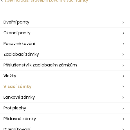
Zpět na další Stavební kování Visací zámky
Dveřní panty
Okenní panty
Posuvné kování
Zadlabací zámky
Příslušenství k zadlabacím zámkům
Vložky
Visací zámky
Lankové zámky
Protiplechy
Přídavné zámky
Dveřní kování