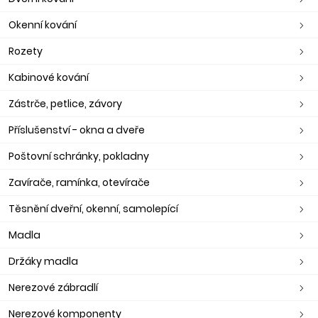
Okenní kování
Rozety
Kabinové kování
Zástrče, petlice, závory
Příslušenství - okna a dveře
Poštovní schránky, pokladny
Zavírače, ramínka, otevírače
Těsnění dveřní, okenní, samolepící
Madla
Držáky madla
Nerezové zábradlí
Nerezové komponenty