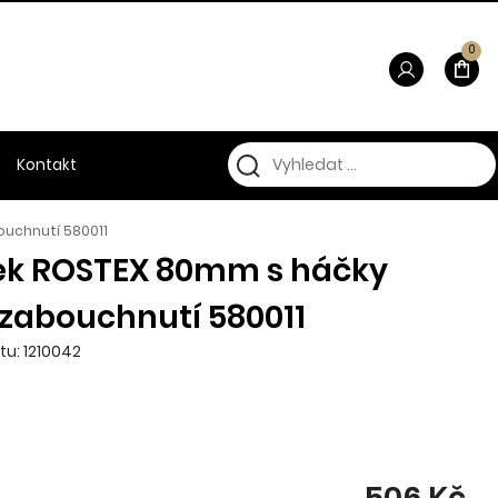
0
Kontakt
uchnutí 580011
k ROSTEX 80mm s háčky
 zabouchnutí 580011
tu: 1210042
506 Kč