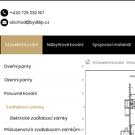
+420 725 330 197
obchod
b
ydlilip.cz
Stavební kování
Nábytkové kování
Spojovací materiál
›
Stavební kování
›
Sta
Dveřní panty
Okenní panty
Posuvné kování
Zadlabací zámky
Elektrické zadlabací zámky
Příslušenství k zadlabacím zámkům