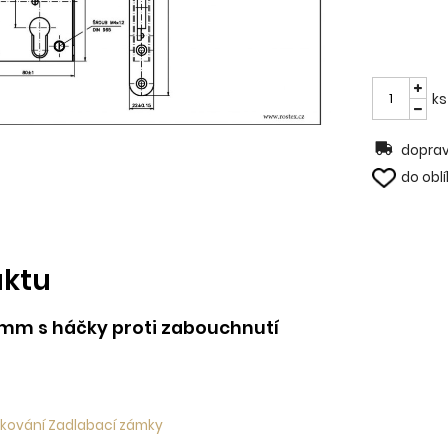
ks
doprav
do obl
uktu
mm s háčky proti zabouchnutí
 kování Zadlabací zámky