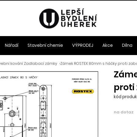
Nářadí
Stavební chemie
VÝPRODEJ
Akce
Dílna
vební kování Zadlabací zámky
›
Zámek ROSTEX 80mm s háčky proti zabo
Záme
proti
kód produk
na dotaz