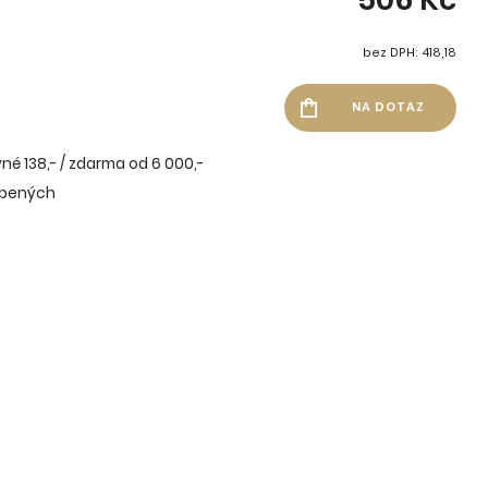
bez DPH: 418,18
né 138,- / zdarma od 6 000,-
íbených