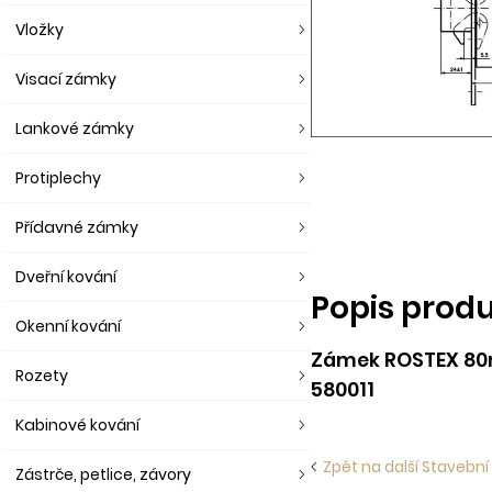
Vložky
Visací zámky
Lankové zámky
Protiplechy
Přídavné zámky
Dveřní kování
Popis prod
Okenní kování
Zámek ROSTEX 80
Rozety
580011
Kabinové kování
Zpět na další Stavební
Zástrče, petlice, závory