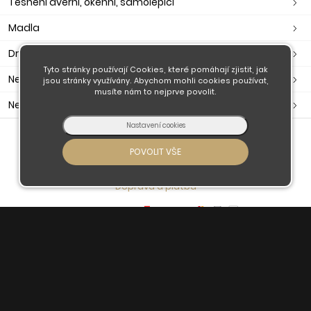
Těsnění dveřní, okenní, samolepící
Madla
Držáky madla
Tyto stránky používají Cookies, které pomáhají zjistit, jak
Nerezové zábradlí
jsou stránky využívány. Abychom mohli cookies používat,
musíte nám to nejprve povolit.
Nerezové komponenty
O nás
Obchodní podmínky
Doprava a platba
Kontaktujte nás
© 2026 - Developed by
Insion
s.r.o. &
PMH
Liberec