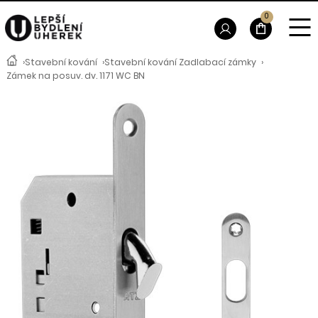
0
›
Stavební kování
›
Stavební kování Zadlabací zámky
›
Zámek na posuv. dv. 1171 WC BN