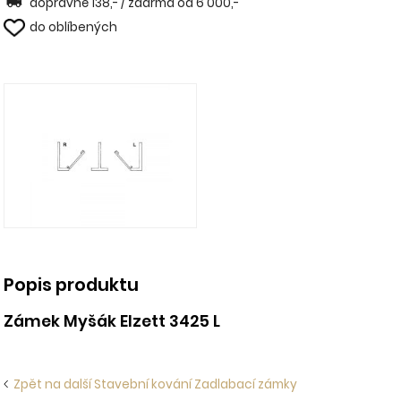
dopravné 138,- / zdarma od 6 000,-
do oblíbených
Popis produktu
Zámek Myšák Elzett 3425 L
Zpět na další Stavební kování Zadlabací zámky