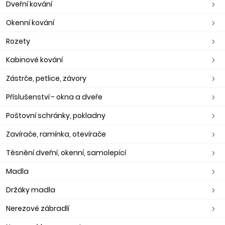
Dveřní kování
Okenní kování
Rozety
Kabinové kování
Zástrče, petlice, závory
Příslušenství - okna a dveře
Poštovní schránky, pokladny
Zavírače, ramínka, otevírače
Těsnění dveřní, okenní, samolepící
Madla
Držáky madla
Nerezové zábradlí