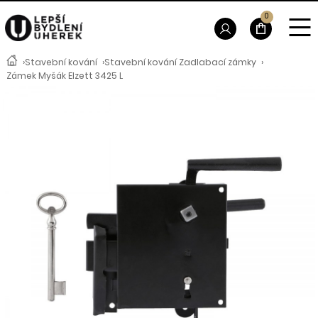
0
›
Stavební kování
›
Stavební kování Zadlabací zámky
›
Zámek Myšák Elzett 3425 L