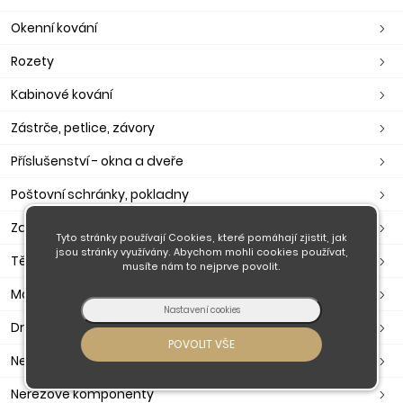
Okenní kování
Rozety
Kabinové kování
Zástrče, petlice, závory
Příslušenství - okna a dveře
Poštovní schránky, pokladny
Zavírače, ramínka, otevírače
Tyto stránky používají Cookies, které pomáhají zjistit, jak
jsou stránky využívány. Abychom mohli cookies používat,
Těsnění dveřní, okenní, samolepící
musíte nám to nejprve povolit.
Madla
Držáky madla
Nerezové zábradlí
Nerezové komponenty