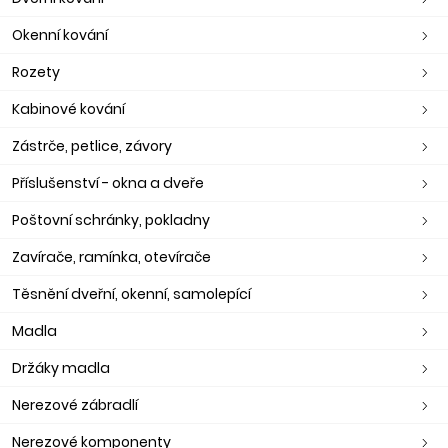
Okenní kování
Rozety
Kabinové kování
Zástrče, petlice, závory
Příslušenství - okna a dveře
Poštovní schránky, pokladny
Zavírače, ramínka, otevírače
Těsnění dveřní, okenní, samolepící
Madla
Držáky madla
Nerezové zábradlí
Nerezové komponenty