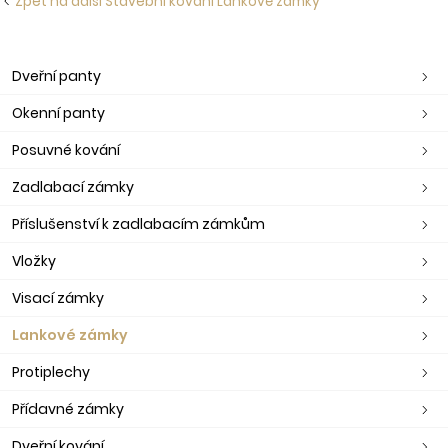
Zpět na další Stavební kování Lankové zámky
Dveřní panty
Okenní panty
Posuvné kování
Zadlabací zámky
Příslušenství k zadlabacím zámkům
Vložky
Visací zámky
Lankové zámky
Protiplechy
Přídavné zámky
Dveřní kování