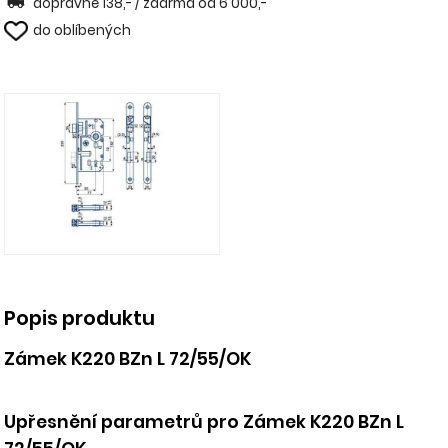
dopravné 138,- / zdarma od 6 000,-
do oblíbených
Popis produktu
Zámek K220 BZn L 72/55/OK
Upřesnění parametrů pro Zámek K220 BZn L