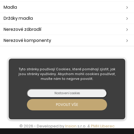
Madla
Držáky madla
Nerezové zábradlí
Nerezové komponenty
O nás
Obchodní podmínky
Tyto stránky používají Cookies, které pomáhají zjistit, jak
jsou stránky využívány. Abychom mohli cookies používat,
Doprava a platba
musíte nám to nejprve povolit.
Kontaktujte nás
© 2026 - Developed by
Insion
s.r.o. &
PMH
Liberec