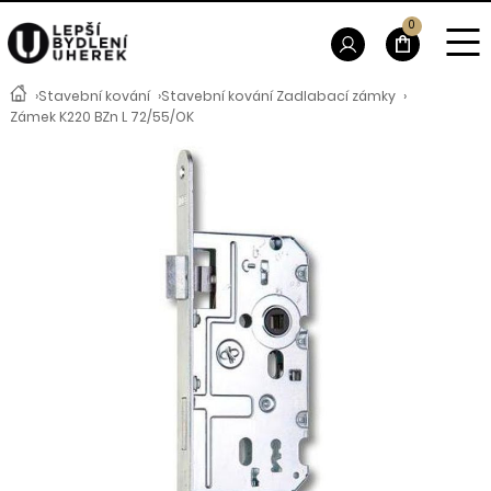
0
›
Stavební kování
›
Stavební kování Zadlabací zámky
›
Zámek K220 BZn L 72/55/OK