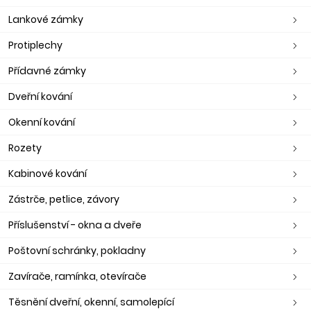
Lankové zámky
Protiplechy
Přídavné zámky
Dveřní kování
Okenní kování
Rozety
Kabinové kování
Zástrče, petlice, závory
Příslušenství - okna a dveře
Poštovní schránky, pokladny
Zavírače, ramínka, otevírače
Těsnění dveřní, okenní, samolepící