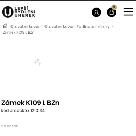
0
›
Stavební kování
›
Stavební kování Zadlabací zámky
›
Zámek K109 L BZn
Zámek K109 L BZn
kód produktu: 1210134
na dotaz