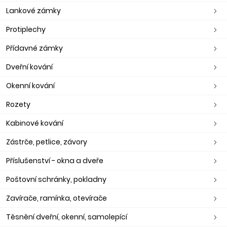
Lankové zámky
Protiplechy
Přídavné zámky
Dveřní kování
Okenní kování
Rozety
Kabinové kování
Zástrče, petlice, závory
Příslušenství - okna a dveře
Poštovní schránky, pokladny
Zavírače, ramínka, otevírače
Těsnění dveřní, okenní, samolepící