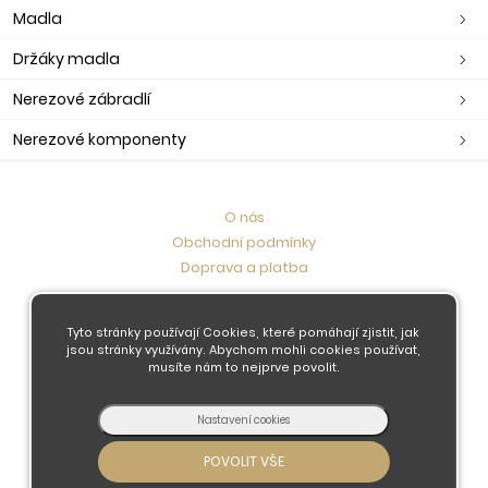
Madla
Držáky madla
Nerezové zábradlí
Nerezové komponenty
O nás
Obchodní podmínky
Doprava a platba
Kontaktujte nás
Tyto stránky používají Cookies, které pomáhají zjistit, jak
jsou stránky využívány. Abychom mohli cookies používat,
musíte nám to nejprve povolit.
© 2026 - Developed by
Insion
s.r.o. &
PMH
Liberec