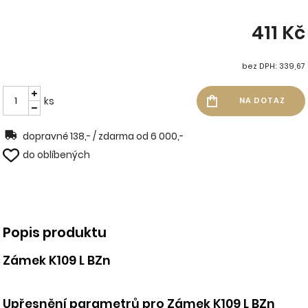
411 Kč
bez DPH: 339,67
ks
dopravné 138,- / zdarma od 6 000,-
do oblíbených
Popis produktu
Zámek K109 L BZn
Upřesnění parametrů pro Zámek K109 L BZn