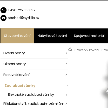
+420 725 330 197
obchod
b
ydlilip.cz
Stavební kování
Nábytkové kování
Spojovací materiál
›
Stavební kování
›
Sta
Dveřní panty
Okenní panty
Posuvné kování
Zadlabací zámky
Elektrické zadlabací zámky
Příslušenství k zadlabacím zámkům