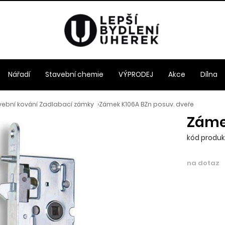
Nářadí
Stavební chemie
VÝPRODEJ
Akce
Dílna
vební kování Zadlabací zámky
›
Zámek K106A BZn posuv. dveře
Záme
kód produkt
na dotaz