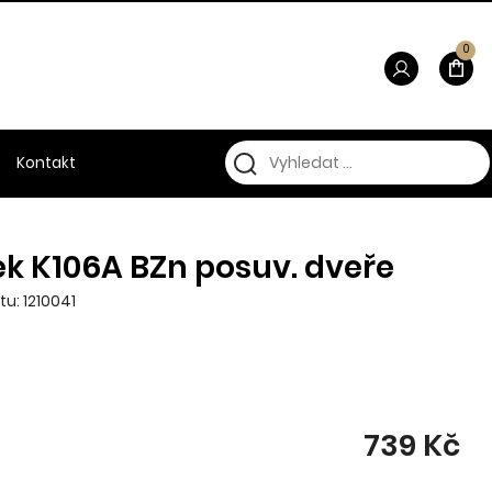
0
Kontakt
k K106A BZn posuv. dveře
u: 1210041
739 Kč