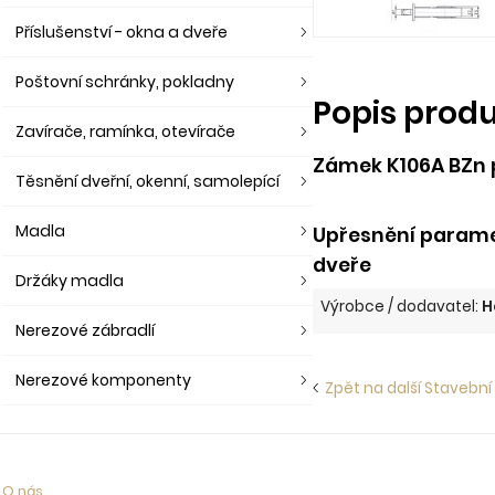
Příslušenství - okna a dveře
Poštovní schránky, pokladny
Popis prod
Zavírače, ramínka, otevírače
Zámek K106A BZn 
Těsnění dveřní, okenní, samolepící
Madla
Upřesnění parame
dveře
Držáky madla
Výrobce / dodavatel:
H
Nerezové zábradlí
Nerezové komponenty
Zpět na další Stavební
O nás