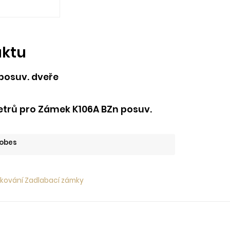
uktu
posuv. dveře
trů pro Zámek K106A BZn posuv.
obes
 kování Zadlabací zámky