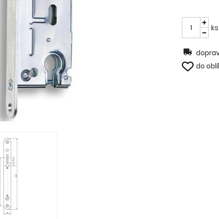
ks
doprav
do obl