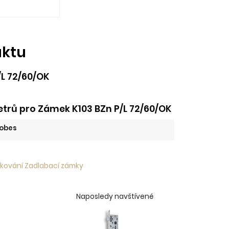
uktu
L 72/60/OK
trů pro Zámek K103 BZn P/L 72/60/OK
obes
 kování Zadlabací zámky
Naposledy navštívené