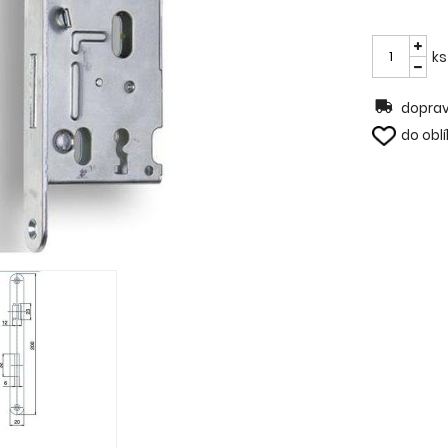
ks
doprav
do obl