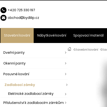
+420 725 330 197
obchod
b
ydlilip.cz
Stavební kování
Nábytkové kování
Spojovací materiál
›
Stavební kování
›
Sta
Dveřní panty
Okenní panty
Posuvné kování
Zadlabací zámky
Elektrické zadlabací zámky
Příslušenství k zadlabacím zámkům