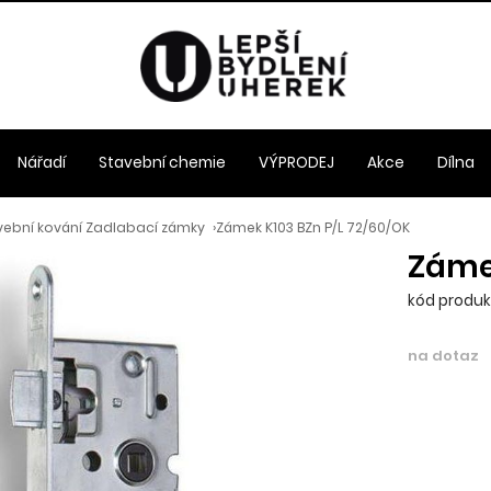
Nářadí
Stavební chemie
VÝPRODEJ
Akce
Dílna
vební kování Zadlabací zámky
›
Zámek K103 BZn P/L 72/60/OK
Zámek
kód produkt
na dotaz