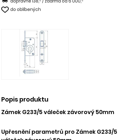
dopravné 138,- / zdarma od 6 000,-
do oblíbených
Popis produktu
Zámek G233/5 váleček závorový 50mm
Upřesnění parametrů pro Zámek G233/5