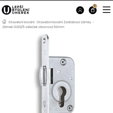
0
›
Stavební kování
›
Stavební kování Zadlabací zámky
›
Zámek G233/5 váleček závorový 50mm