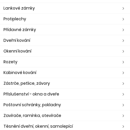
Lankové zámky
Protiplechy
Přídavné zámky
Dveřní kování
Okenní kování
Rozety
Kabinové kování
Zástrče, petlice, závory
Příslušenství - okna a dveře
Poštovní schránky, pokladny
Zavírače, ramínka, otevírače
Těsnění dveřní, okenní, samolepící