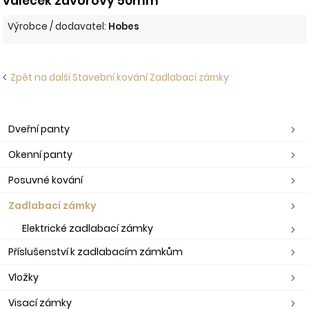
váleček závorový 50mm
Výrobce / dodavatel:
Hobes
Zpět na další Stavební kování Zadlabací zámky
Dveřní panty
Okenní panty
Posuvné kování
Zadlabací zámky
Elektrické zadlabací zámky
Příslušenství k zadlabacím zámkům
Vložky
Visací zámky