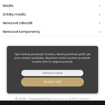
Madla
Držáky madla
Nerezové zábradlí
Nerezové komponenty
O nás
Obchodní podmínky
Tyto stránky používají Cookies, které pomáhají zjistit, jak
jsou stránky využívány. Abychom mohli cookies používat,
Doprava a platba
musíte nám to nejprve povolit.
Kontaktujte nás
© 2026 - Developed by
Insion
s.r.o. &
PMH
Liberec