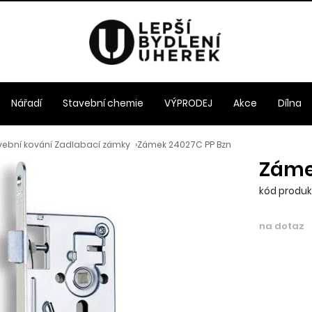
Nářadí
Stavební chemie
VÝPRODEJ
Akce
Dílna
vební kování Zadlabací zámky
›
Zámek 24027C PP Bzn
Záme
kód produk
na dotaz