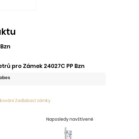
uktu
 Bzn
trů pro Zámek 24027C PP Bzn
obes
 kování Zadlabací zámky
Naposledy navštívené