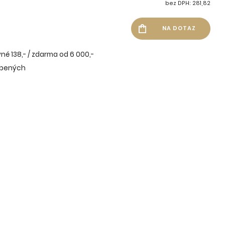
bez DPH: 281,82
né 138,- / zdarma od 6 000,-
íbených