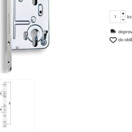
ks
doprav
do obl