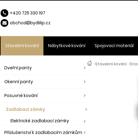
+420 725 330 197
obchod
b
ydlilip.cz
Stavební kování
Nábytkové kování
Spojovací materiál
›
Stavební kování
›
Sta
Dveřní panty
Okenní panty
Posuvné kování
Zadlabací zámky
Elektrické zadlabací zámky
Příslušenství k zadlabacím zámkům