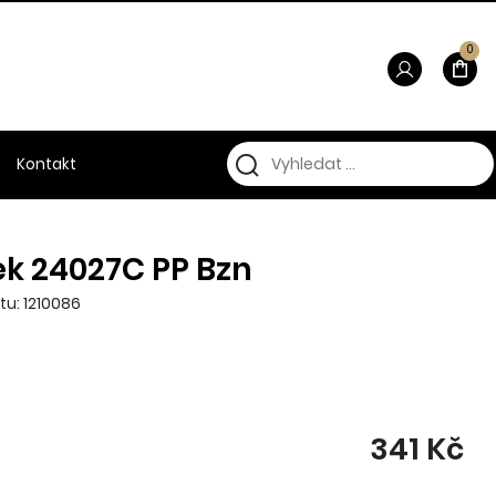
0
Kontakt
k 24027C PP Bzn
tu: 1210086
341 Kč