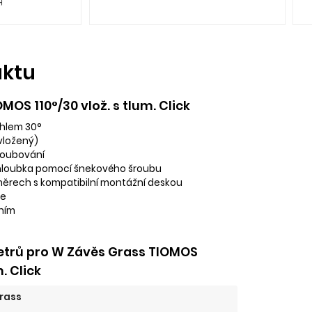
uktu
OS 110°/30 vlož. s tlum. Click
úhlem 30°
vložený)
roubování
hloubka pomocí šnekového šroubu
měrech s kompatibilní montážní deskou
je
ním
trů pro W Závěs Grass TIOMOS
m. Click
rass