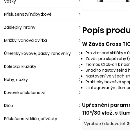
Vosky
Příslušenství nábytkové
Záslepky, hrany
Popis prod
Mřížky, vanová dvířka
W Závěs Grass TIOM
Pro zkosené skříňky s 
Úhelníky kovové, pásky, rohovníky
Závěs pro slepé rohy (
Tiomos Click-on k naš
Kolečka, kluzáky
Snadno nastavitelná 
Nastavení ve všech s
Nohy, nožky
Prakticky bezešvé spo
s integrovaným tlume
Kovové příslušenství
Upřesnění parame
Klíče
110°/30 vlož. s tlu
Příslušenství klíče, přívěsky
Výrobce / dodavatel:
G