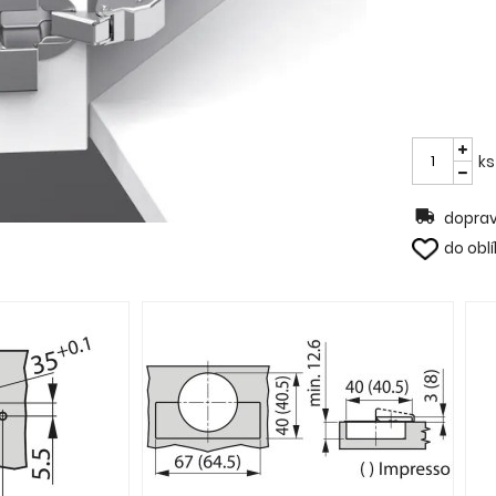
ks
doprav
do obl