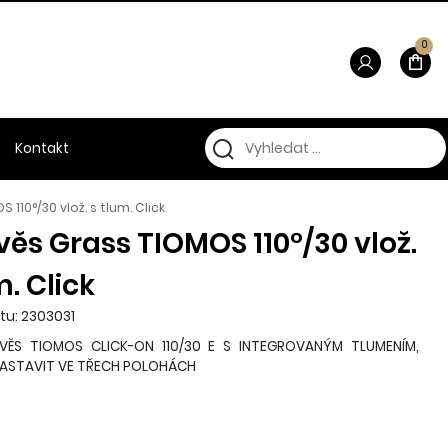
0
Kontakt
110°/30 vlož. s tlum. Click
ěs Grass TIOMOS 110°/30 vlož.
m. Click
tu: 2303031
VĚS TIOMOS CLICK-ON 110/30 E S INTEGROVANÝM TLUMENÍM,
NASTAVIT VE TŘECH POLOHÁCH