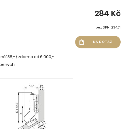
284 Kč
bez DPH: 234,71
né 138,- / zdarma od 6 000,-
íbených