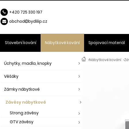
+420 725 330 197
obchod
b
ydlilip.cz
Stavební kování
Nábytkové kování
Spojovací materiál
›
Nábytkové kování
›
Zá
Úchytky, madla, knopky
Věšáky
Zámky nábytkové
Závěsy nábytkové
Strong závěsy
GTV závěsy