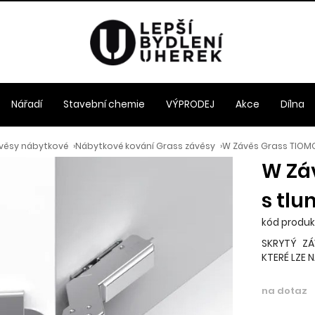
Nářadí
Stavební chemie
VÝPRODEJ
Akce
Dílna
věsy nábytkové
›
Nábytkové kování Grass závěsy
›
W Závěs Grass TIOMOS 
W Záv
s tlu
kód produk
SKRYTÝ ZÁ
KTERÉ LZE 
na dotaz