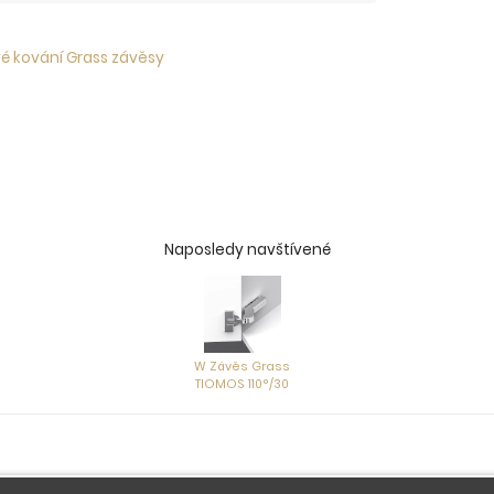
é kování Grass závěsy
Naposledy navštívené
W Závěs Grass
TIOMOS 110°/30
vlož. s tlum. Click