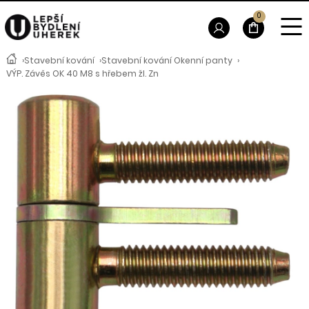
0
›
Stavební kování
›
Stavební kování Okenní panty
›
VÝP. Závěs OK 40 M8 s hřebem žl. Zn