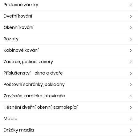
Přídavné zámky
Dveřní kování
Okenní kování
Rozety
Kabinové kování
Zástrče, petlice, závory
Příslušenství - okna a dveře
Poštovní schránky, pokladny
Zavírače, ramínka, otevírače
Těsnění dveřní, okenní, samolepící
Madla
Držáky madla