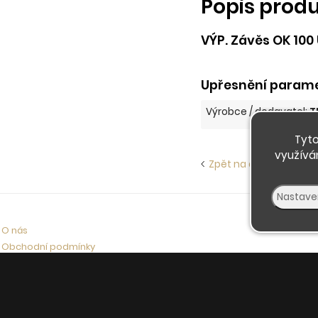
Popis prod
VÝP. Závěs OK 100 
Upřesnění paramet
Výrobce / dodavatel:
T
Tyto
využívá
Zpět na další Stavební
O nás
Obchodní podmínky
Doprava a platba
Kontaktujte nás