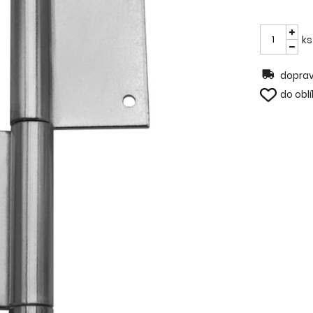
ks
doprav
do obl