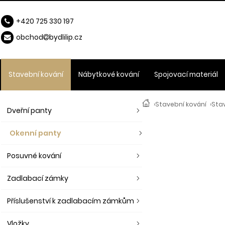
+420 725 330 197
obchod
b
ydlilip.cz
Stavební kování
Nábytkové kování
Spojovací materiál
›
Stavební kování
›
Sta
Dveřní panty
Okenní panty
Posuvné kování
Zadlabací zámky
Příslušenství k zadlabacím zámkům
Vložky