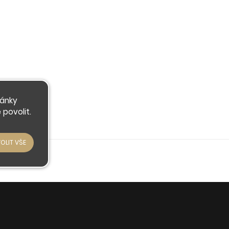
ránky
povolit.