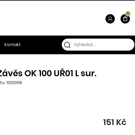
0
Kontakt
Závěs OK 100 UŘ01 L sur.
tu: 1120008
151 Kč