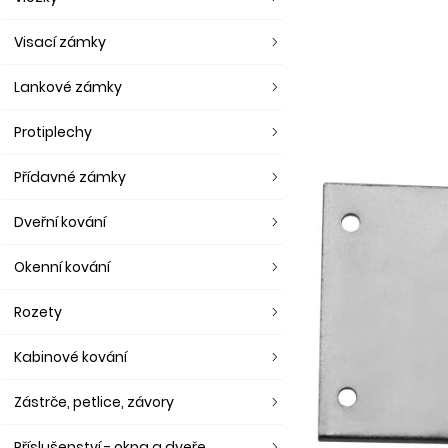
Visací zámky
Lankové zámky
Protiplechy
Přídavné zámky
Dveřní kování
Okenní kování
Rozety
Kabinové kování
Zástrče, petlice, závory
Příslušenství - okna a dveře