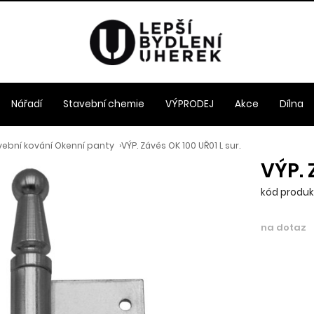
Nářadí
Stavební chemie
VÝPRODEJ
Akce
Dílna
vební kování Okenní panty
›
VÝP. Závěs OK 100 UŘ01 L sur.
VÝP. 
kód produk
na dotaz