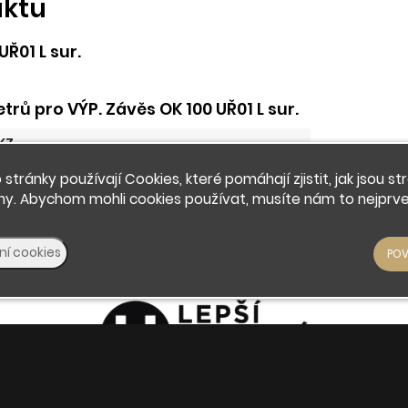
uktu
UŘ01 L sur.
rů pro VÝP. Závěs OK 100 UŘ01 L sur.
KZ
 stránky používají Cookies, které pomáhají zjistit, jak jsou st
ny. Abychom mohli cookies používat, musíte nám to nejprve 
 kování Okenní panty
© 2026 - Developed by
Insion
s.r.o. &
PMH
Liberec