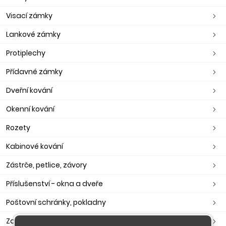
Visací zámky
Lankové zámky
Protiplechy
Přídavné zámky
Dveřní kování
Okenní kování
Rozety
Kabinové kování
Zástrče, petlice, závory
Příslušenství - okna a dveře
Poštovní schránky, pokladny
Zavírače, ramínka, otevírače