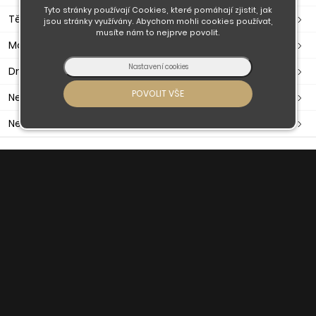
Tyto stránky používají Cookies, které pomáhají zjistit, jak
Těsnění dveřní, okenní, samolepící
jsou stránky využívány. Abychom mohli cookies používat,
musíte nám to nejprve povolit.
Madla
Držáky madla
Nerezové zábradlí
Nerezové komponenty
O nás
Obchodní podmínky
Doprava a platba
Kontaktujte nás