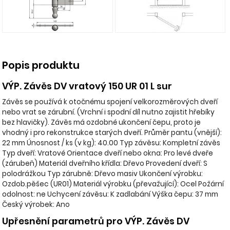
Popis produktu
VÝP. Závěs DV vratový 150 UR 01 L sur
Závěs se používá k otočnému spojení velkorozměrových dveří
nebo vrat se zárubní. (Vrchní i spodní díl nutno zajistit hřebíky
bez hlavičky). Závěs má ozdobné ukončení čepu, proto je
vhodný i pro rekonstrukce starých dveří. Průměr pantu (vnější):
22 mm Únosnost / ks (v kg): 40.00 Typ závěsu: Kompletní závěs
Typ dveří: Vratové Orientace dveří nebo okna: Pro levé dveře
(zárubeň) Materiál dveřního křídla: Dřevo Provedení dveří: S
polodrážkou Typ zárubně: Dřevo masiv Ukončení výrobku:
Ozdob.pěšec (UR01) Materiál výrobku (převažující): Ocel Požární
odolnost: ne Uchycení závěsu: K zadlabání Výška čepu: 37 mm
Český výrobek: Ano
Upřesnění parametrů pro VÝP. Závěs DV