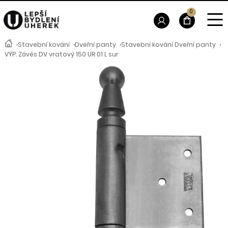
0
›
Stavební kování
›
Dveřní panty
›
Stavební kování Dveřní panty
›
VÝP. Závěs DV vratový 150 UR 01 L sur