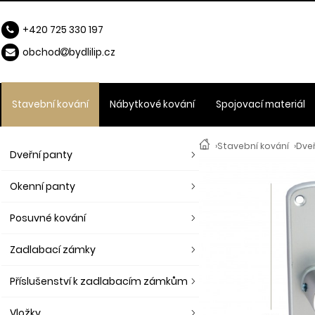
+420 725 330 197
obchod
b
ydlilip.cz
Stavební kování
Nábytkové kování
Spojovací materiál
›
Stavební kování
›
Dveř
Dveřní panty
Okenní panty
Posuvné kování
Zadlabací zámky
Příslušenství k zadlabacím zámkům
Vložky