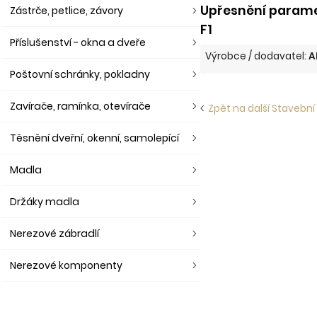
Upřesnění paramet
Zástrče, petlice, závory
F1
Příslušenství - okna a dveře
Výrobce / dodavatel:
A
Poštovní schránky, pokladny
Zavírače, ramínka, otevírače
Zpět na další Stavební 
Těsnění dveřní, okenní, samolepící
Madla
Držáky madla
Nerezové zábradlí
Nerezové komponenty