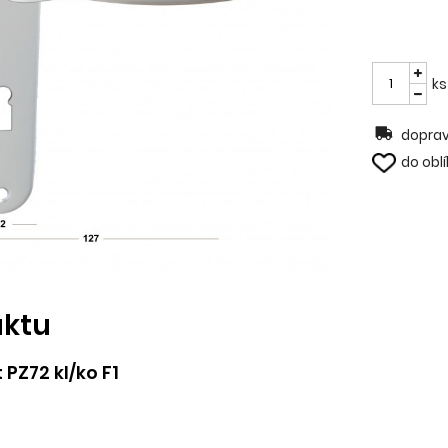
ks
doprav
do obl
uktu
 PZ72 kl/ko F1