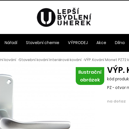
Nářadí
Stavební chemie
VÝPRODEJ
Akce
Dílna
ní kování
›
Stavební kování Interiérové kování
›
VÝP. Kování Monet PZ72 kl
VÝP. 
Ilustrační
kód produk
obrázek
PZ - otvor 
na dotaz