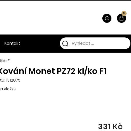
0
Kontakt
/ko F1
Kování Monet PZ72 kl/ko F1
tu: 1312075
na vložku
331 Kč