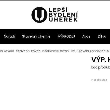
Nářadí
Stavební chemie
VÝPRODEJ
Akce
Dílna
ní kování
›
Stavební kování Interiérové kování
›
VÝP. Kování Aphrodite-S
VÝP. 
kód produk
na dotaz