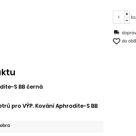
ks
doprav
do obl
uktu
dite-S BB černá
trů pro VÝP. Kování Aphrodite-S BB
obra