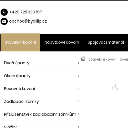
+420 725 330 197
obchod
b
ydlilip.cz
Stavební kování
Nábytkové kování
Spojovací materiál
›
Stavební kování
›
Dveř
Dveřní panty
Okenní panty
Posuvné kování
Zadlabací zámky
Příslušenství k zadlabacím zámkům
Vložky