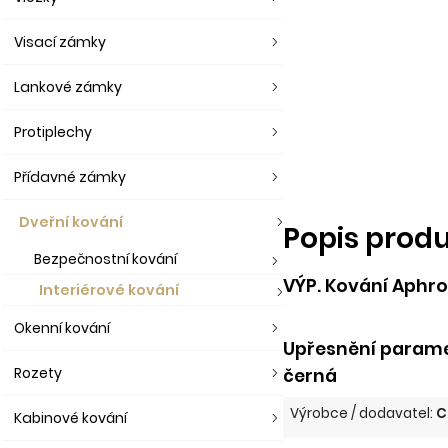
Visací zámky
Lankové zámky
Protiplechy
Přídavné zámky
Dveřní kování
Popis prod
Bezpečnostní kování
VÝP. Kování Aphro
Interiérové kování
Okenní kování
Upřesnění parame
Rozety
černá
Výrobce / dodavatel:
C
Kabinové kování