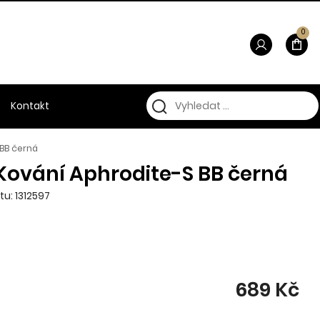
0
Kontakt
 BB černá
Kování Aphrodite-S BB černá
tu: 1312597
689 Kč