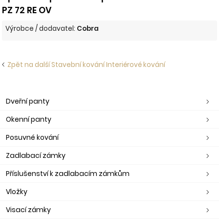
PZ 72 RE OV
Výrobce / dodavatel:
Cobra
Zpět na další Stavební kování Interiérové kování
Dveřní panty
Okenní panty
Posuvné kování
Zadlabací zámky
Příslušenství k zadlabacím zámkům
Vložky
Visací zámky