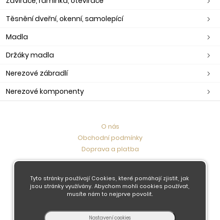
Zavírače, ramínka, otevírače
Těsnění dveřní, okenní, samolepící
Madla
Držáky madla
Nerezové zábradlí
Nerezové komponenty
O nás
Obchodní podmínky
Doprava a platba
Kontaktujte nás
Tyto stránky používají Cookies, které pomáhají zjistit, jak
jsou stránky využívány. Abychom mohli cookies používat,
musíte nám to nejprve povolit.