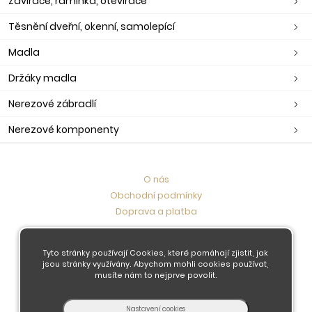
Zavírače, ramínka, otevírače
Těsnění dveřní, okenní, samolepící
Madla
Držáky madla
Nerezové zábradlí
Nerezové komponenty
O nás
Obchodní podmínky
Doprava a platba
Kontaktujte nás
Tyto stránky používají Cookies, které pomáhají zjistit, jak
jsou stránky využívány. Abychom mohli cookies používat,
musíte nám to nejprve povolit.