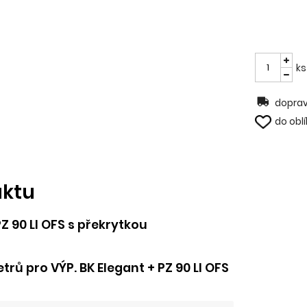
ks
doprav
do obl
uktu
PZ 90 LI OFS s překrytkou
rů pro VÝP. BK Elegant + PZ 90 LI OFS