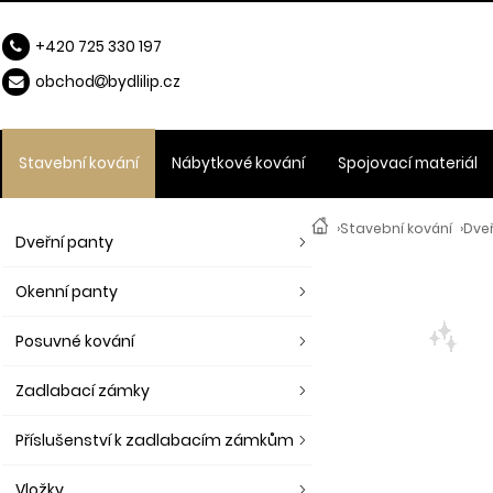
+420 725 330 197
obchod
b
ydlilip.cz
Stavební kování
Nábytkové kování
Spojovací materiál
›
Stavební kování
›
Dveř
Dveřní panty
Okenní panty
Posuvné kování
Zadlabací zámky
Příslušenství k zadlabacím zámkům
Vložky