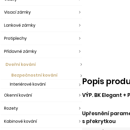
Visací zámky
Lankové zámky
Protiplechy
Přídavné zámky
Dveřní kování
Bezpečnostní kování
Popis prod
Interiérové kování
VÝP. BK Elegant + 
Okenní kování
Rozety
Upřesnění paramet
s překrytkou
Kabinové kování