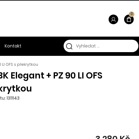
0
Kontakt
0 LI OFS s překrytkou
BK Elegant + PZ 90 LI OFS
krytkou
u: 1311143
3 280 Kč