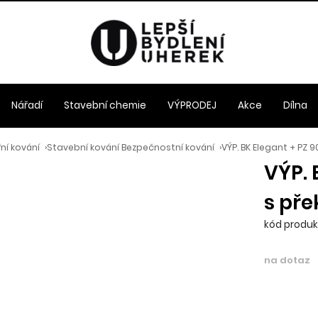
Nářadí
Stavební chemie
VÝPRODEJ
Akce
Dílna
ní kování
›
Stavební kování Bezpečnostní kování
›
VÝP. BK Elegant + PZ 9
VÝP. 
s pře
kód produkt
na dotaz