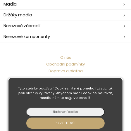
Madla
Držáky madla
Nerezové zábradlí
Nerezové komponenty
O nás
Obchodní podmínky
Doprava a platba
Kontaktujte nás
Tyto stránky používají Cookies, které pomáhají zjistit, jak
jsou stránky využívány. Abychom mohli cookies používat,
musíte nám to nejprve povolit.
© 2026 - Developed by
Insion
s.r.o. &
PMH
Liberec