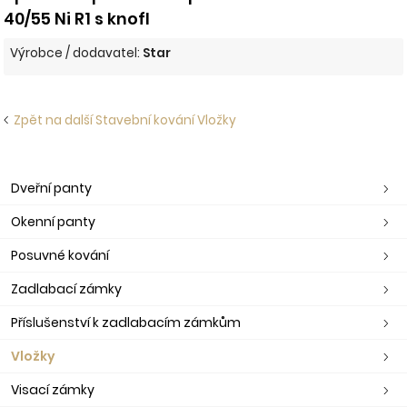
40/55 Ni R1 s knofl
Výrobce / dodavatel:
Star
Zpět na další Stavební kování Vložky
Dveřní panty
Okenní panty
Posuvné kování
Zadlabací zámky
Příslušenství k zadlabacím zámkům
Vložky
Visací zámky