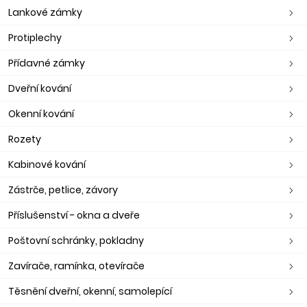
Lankové zámky
Protiplechy
Přídavné zámky
Dveřní kování
Okenní kování
Rozety
Kabinové kování
Zástrče, petlice, závory
Příslušenství - okna a dveře
Poštovní schránky, pokladny
Zavírače, ramínka, otevírače
Těsnění dveřní, okenní, samolepící