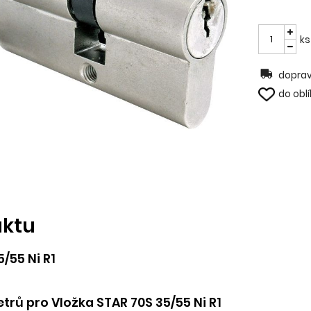
ks
doprav
do obl
uktu
/55 Ni R1
rů pro Vložka STAR 70S 35/55 Ni R1