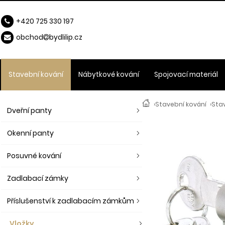
+420 725 330 197
obchod
b
ydlilip.cz
Stavební kování
Nábytkové kování
Spojovací materiál
›
Stavební kování
›
Stav
Dveřní panty
Okenní panty
Posuvné kování
Zadlabací zámky
Příslušenství k zadlabacím zámkům
Vložky