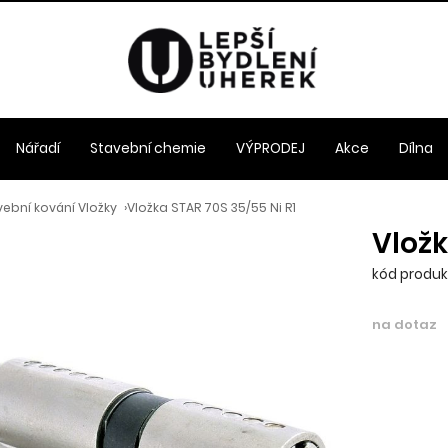
Nářadí
Stavební chemie
VÝPRODEJ
Akce
Dílna
ební kování Vložky
›
Vložka STAR 70S 35/55 Ni R1
Vložk
kód produkt
na dotaz