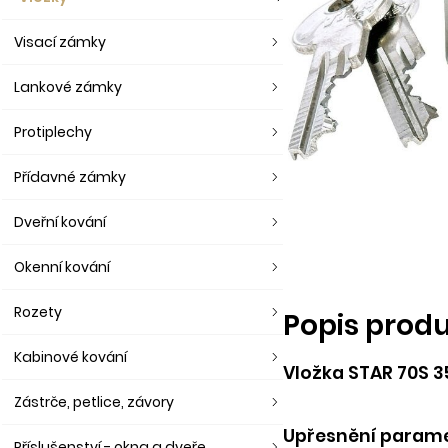
Visací zámky
Lankové zámky
Protiplechy
Přídavné zámky
Dveřní kování
Okenní kování
Rozety
Popis prod
Kabinové kování
Vložka STAR 70S 35
Zástrče, petlice, závory
Upřesnění paramet
Příslušenství - okna a dveře